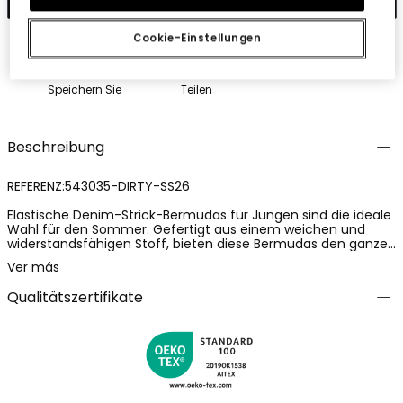
Cookie-Einstellungen
Speichern Sie
Teilen
Beschreibung
REFERENZ:543035-DIRTY-SS26
Elastische Denim-Strick-Bermudas für Jungen sind die ideale
Wahl für den Sommer. Gefertigt aus einem weichen und
widerstandsfähigen Stoff, bieten diese Bermudas den ganzen
Tag über Komfort. Ihr klassisches Design in der Farbe Dirty
Ver más
wird durch einen elastischen Bund und ein verstellbares
Zugband ergänzt, was die Nutzung erleichtert und sich an
Qualitätszertifikate
verschiedene Größen anpasst. Sie sind in Größen von 12
Monaten bis 10 Jahren erhältlich, was sie für eine breite
Altersgruppe geeignet macht. Perfekt kombiniert mit lässigen
T-Shirts, sind sie eine vielseitige und praktische Option für
den Alltag.