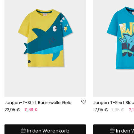
Jungen-T-Shirt Baumwolle Gelb
Jungen T-Shirt Blau
22,95 €
17,95 €
7,95 €
11,45 €
7,
In den Warenkorb
In den