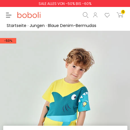
SALE ALLES VON -50% BIS -60%
0
Startseite
Jungen
Blaue Denim-Bermudas
-50%
Zwischensumme
0,00 €
Gesamtbetrag
0,00 €
weiter
Start der Bestellung