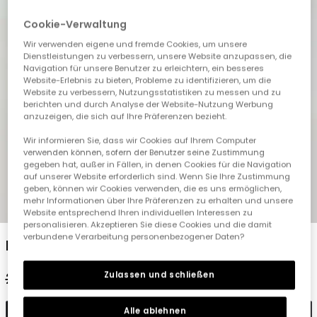
Cookie-Verwaltung
Wir verwenden eigene und fremde Cookies, um unsere
Dienstleistungen zu verbessern, unsere Website anzupassen, die
Navigation für unsere Benutzer zu erleichtern, ein besseres
Website-Erlebnis zu bieten, Probleme zu identifizieren, um die
Website zu verbessern, Nutzungsstatistiken zu messen und zu
berichten und durch Analyse der Website-Nutzung Werbung
anzuzeigen, die sich auf Ihre Präferenzen bezieht.
Wir informieren Sie, dass wir Cookies auf Ihrem Computer
verwenden können, sofern der Benutzer seine Zustimmung
gegeben hat, außer in Fällen, in denen Cookies für die Navigation
auf unserer Website erforderlich sind. Wenn Sie Ihre Zustimmung
geben, können wir Cookies verwenden, die es uns ermöglichen,
mehr Informationen über Ihre Präferenzen zu erhalten und unsere
1
2
3
4
5
Website entsprechend Ihren individuellen Interessen zu
personalisieren. Akzeptieren Sie diese Cookies und die damit
verbundene Verarbeitung personenbezogener Daten?
Blaue Denim-Bermudas
Zulassen und schließen
29,95 €
14,95 €
Alle ablehnen
In den Warenkorb