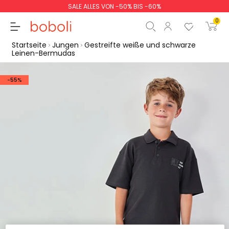
SALE ALLES VON -50% BIS -60%
0
Startseite
Jungen
Gestreifte weiße und schwarze
Leinen-Bermudas
-55%
Zwischensumme
0,00 €
Gesamtbetrag
0,00 €
weiter
Start der Bestellung