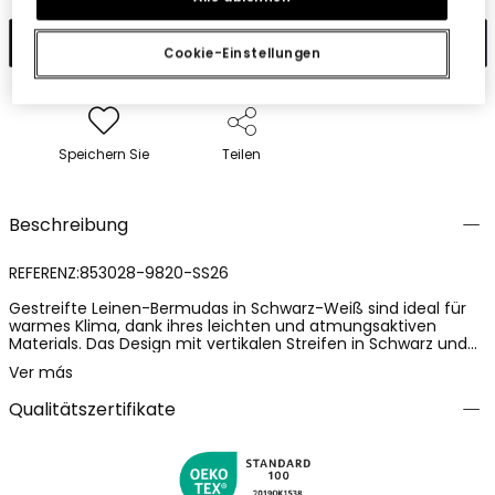
In den Warenkorb
Cookie-Einstellungen
Speichern Sie
Teilen
Beschreibung
REFERENZ:853028-9820-SS26
Gestreifte Leinen-Bermudas in Schwarz-Weiß sind ideal für
warmes Klima, dank ihres leichten und atmungsaktiven
Materials. Das Design mit vertikalen Streifen in Schwarz und
Weiß verleiht einen klassischen und eleganten Touch.
Ver más
Erhältlich in Größen von 2 bis 14 Jahren, sind sie perfekt für
wachsende Kinder geeignet. Ihre funktionale Struktur umfasst
Qualitätszertifikate
Gürtelschlaufen und einen Knopfverschluss, die einen
bequemen Sitz gewährleisten. Perfekt zum Kombinieren mit
T-Shirts oder leichten Hemden, verleihen sie jedem lässigen
Sommeranlass einen frischen und eleganten Stil.