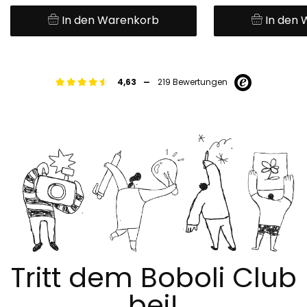
In den Warenkorb
In den
-
4,63
219 Bewertungen
Tritt dem Boboli Club
bei!