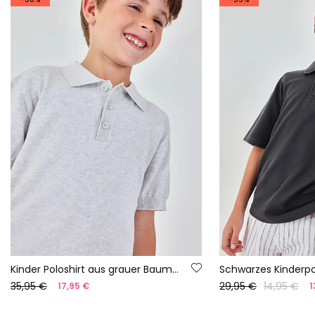
Kinder Poloshirt aus grauer Baumwolle
Schwarzes Kinderpo
35,95 €
29,95 €
14,95 €
17,95 €
1