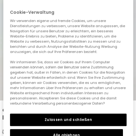
Cookie-Verwaltung
Wir verwenden eigene und fremde Cookies, um unsere
Dienstleistungen zu verbessern, unsere Website anzupassen, die
Navigation für unsere Benutzer zu erleichtern, ein besseres
Website-Erlebnis zu bieten, Probleme zu identifizieren, um die
Website zu verbessern, Nutzungsstatistiken zu messen und zu
berichten und durch Analyse der Website-Nutzung Werbung
anzuzeigen, die sich auf Ihre Präferenzen bezieht.
Wir informieren Sie, dass wir Cookies auf Ihrem Computer
verwenden können, sofern der Benutzer seine Zustimmung
gegeben hat, außer in Fällen, in denen Cookies für die Navigation
auf unserer Website erforderlich sind. Wenn Sie Ihre Zustimmung
geben, können wir Cookies verwenden, die es uns ermöglichen,
mehr Informationen über Ihre Präferenzen zu erhalten und unsere
1
2
3
4
5
Website entsprechend Ihren individuellen Interessen zu
personalisieren. Akzeptieren Sie diese Cookies und die damit
verbundene Verarbeitung personenbezogener Daten?
Gestreifte weiße und schwarze Leinen-
Bermudas
Zulassen und schließen
29,95 €
14,95 €
13,45 €
Alle ablehnen