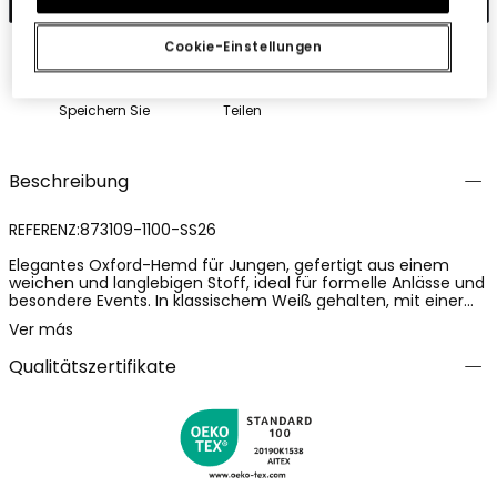
Cookie-Einstellungen
Speichern Sie
Teilen
Beschreibung
REFERENZ:873109-1100-SS26
Elegantes Oxford-Hemd für Jungen, gefertigt aus einem
weichen und langlebigen Stoff, ideal für formelle Anlässe und
besondere Events. In klassischem Weiß gehalten, mit einer
Knopfleiste vorne, die ihm einen Hauch von Raffinesse
Ver más
verleiht. Perfekt zu kombinieren mit Anzughosen. Erhältlich in
Größen von 12 Monaten bis 14 Jahren, passt es sich
Qualitätszertifikate
verschiedenen Wachstumsphasen an. Die langen Ärmel und
der klassische Kragen machen es vielseitig und für das ganze
Jahr geeignet, und bieten Komfort und Stil bei jeder
Gelegenheit.