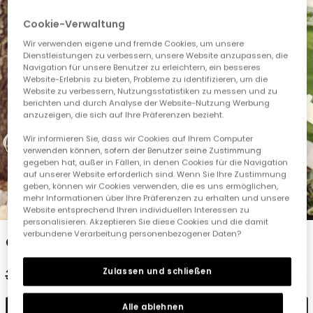
Cookie-Verwaltung
Wir verwenden eigene und fremde Cookies, um unsere
Dienstleistungen zu verbessern, unsere Website anzupassen, die
Navigation für unsere Benutzer zu erleichtern, ein besseres
Website-Erlebnis zu bieten, Probleme zu identifizieren, um die
Website zu verbessern, Nutzungsstatistiken zu messen und zu
berichten und durch Analyse der Website-Nutzung Werbung
anzuzeigen, die sich auf Ihre Präferenzen bezieht.
Wir informieren Sie, dass wir Cookies auf Ihrem Computer
verwenden können, sofern der Benutzer seine Zustimmung
gegeben hat, außer in Fällen, in denen Cookies für die Navigation
auf unserer Website erforderlich sind. Wenn Sie Ihre Zustimmung
geben, können wir Cookies verwenden, die es uns ermöglichen,
mehr Informationen über Ihre Präferenzen zu erhalten und unsere
1
2
3
4
5
Website entsprechend Ihren individuellen Interessen zu
personalisieren. Akzeptieren Sie diese Cookies und die damit
verbundene Verarbeitung personenbezogener Daten?
Oxford-Hemd für Kinder in Weiß
Zulassen und schließen
32,95 €
16,45 €
13,15 €
Alle ablehnen
In den Warenkorb