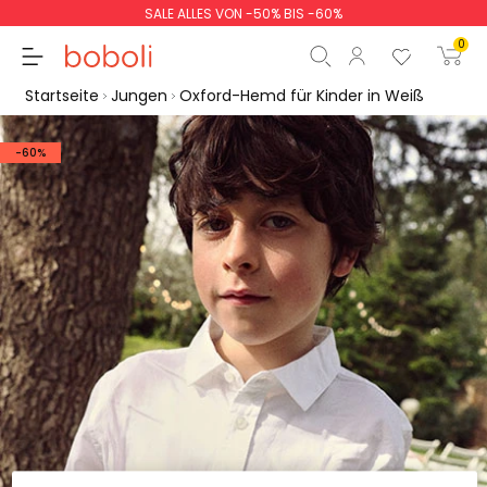
SALE ALLES VON -50% BIS -60%
0
Startseite
Jungen
Oxford-Hemd für Kinder in Weiß
-60%
Zwischensumme
0,00 €
Gesamtbetrag
0,00 €
weiter
Start der Bestellung