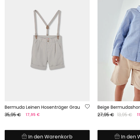
Bermuda Leinen Hosenträger Grau
Beige Bermudashor
35,95 €
27,95 €
13,95 €
17,95 €
1
In den Warenkorb
In den