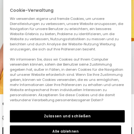
Cookie-Verwaltung
Wir verwenden eigene und fremde Cookies, um unsere
Dienstleistungen zu verbessern, unsere Website anzupassen, die
Navigation für unsere Benutzer zu erleichtern, ein besseres
Website-Erlebnis zu bieten, Probleme zu identifizieren, um die
Website zu verbessern, Nutzungsstatistiken zu messen und zu
berichten und durch Analyse der Website-Nutzung Werbung
anzuzeigen, die sich auf Ihre Präferenzen bezieht.
Wir informieren Sie, dass wir Cookies auf Ihrem Computer
verwenden können, sofern der Benutzer seine Zustimmung
gegeben hat, außer in Fällen, in denen Cookies für die Navigation
auf unserer Website erforderlich sind. Wenn Sie Ihre Zustimmung
geben, können wir Cookies verwenden, die es uns ermöglichen,
mehr Informationen über Ihre Präferenzen zu erhalten und unsere
1
2
3
4
5
Website entsprechend Ihren individuellen Interessen zu
personalisieren. Akzeptieren Sie diese Cookies und die damit
verbundene Verarbeitung personenbezogener Daten?
Gestricktes T-Shirt für Jungen in Gelb.
Zulassen und schließen
22,95 €
10,95 €
Alle ablehnen
In den Warenkorb