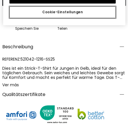
Cookie-Einstellungen
Speichern Sie
Teilen
Beschreibung
REFERENZ:521042-1216-SS25
Dies ist ein Strick-T-Shirt für Jungen in Gelb, ideal für den
täglichen Gebrauch. Sein weiches und leichtes Gewebe sorgt
für Komfort und macht es perfekt für warme Tage. Das T-
Shirt hat ein Design mit einem Text, der mit Musikfestivals in
Ver más
Verbindung steht, was einen lustigen und modernen Touch
hinzufügt. Es ist für Kinder von 4 bis 16 Jahren erhältlich. Dank
Qualitätszertifikate
seines vielseitigen Stils lässt es sich mit Shorts oder Jeans
kombinieren und ist so eine ausgezeichnete Wahl für jeden
Anlass, sei es ein Tag im Park oder eine Party mit Freunden.