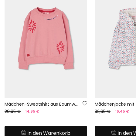
Mädchen-Sweatshirt aus Baumwolle in Lachsfarbe
Mädchenjacke mit 
29,95 €
32,95 €
14,95 €
16,45 €
In den Warenkorb
In den