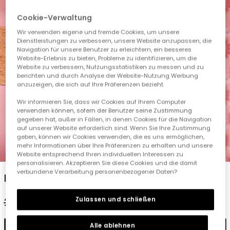
Cookie-Verwaltung
Wir verwenden eigene und fremde Cookies, um unsere
Dienstleistungen zu verbessern, unsere Website anzupassen, die
Navigation für unsere Benutzer zu erleichtern, ein besseres
Website-Erlebnis zu bieten, Probleme zu identifizieren, um die
Website zu verbessern, Nutzungsstatistiken zu messen und zu
berichten und durch Analyse der Website-Nutzung Werbung
anzuzeigen, die sich auf Ihre Präferenzen bezieht.
Wir informieren Sie, dass wir Cookies auf Ihrem Computer
verwenden können, sofern der Benutzer seine Zustimmung
gegeben hat, außer in Fällen, in denen Cookies für die Navigation
auf unserer Website erforderlich sind. Wenn Sie Ihre Zustimmung
geben, können wir Cookies verwenden, die es uns ermöglichen,
mehr Informationen über Ihre Präferenzen zu erhalten und unsere
1
2
3
4
5
6
Website entsprechend Ihren individuellen Interessen zu
personalisieren. Akzeptieren Sie diese Cookies und die damit
verbundene Verarbeitung personenbezogener Daten?
Kleid mit rosa Muster
Zulassen und schließen
29,95 €
14,95 €
Alle ablehnen
In den Warenkorb