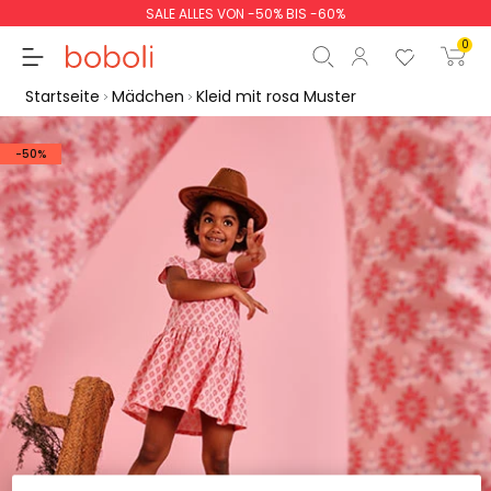
SALE ALLES VON -50% BIS -60%
0
Startseite
Mädchen
Kleid mit rosa Muster
-50%
Zwischensumme
0,00 €
Gesamtbetrag
0,00 €
weiter
Start der Bestellung