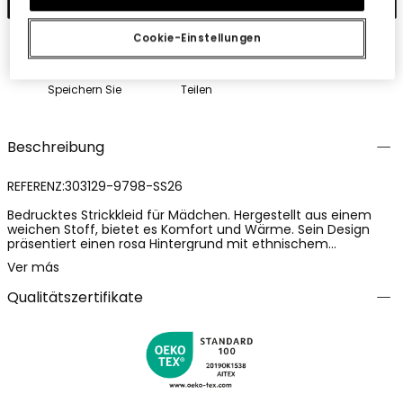
Cookie-Einstellungen
Speichern Sie
Teilen
Beschreibung
REFERENZ:303129-9798-SS26
Bedrucktes Strickkleid für Mädchen. Hergestellt aus einem
weichen Stoff, bietet es Komfort und Wärme. Sein Design
präsentiert einen rosa Hintergrund mit ethnischem
Blumenmuster in Weiß. Mit kurzen Ärmeln und
Ver más
Rundhalsausschnitt ist es perfekt für einen legeren Look.
Erhältlich in den Größen von 12 Monaten bis 10 Jahren, passt
Qualitätszertifikate
es sich dem Wachstum der Mädchen an. Lässt sich gut mit
Leggings oder Jacken für einen vollständigen Stil kombinieren.