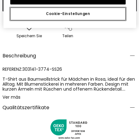
In den Warenkorb
Cookie-Einstellungen
Speichern Sie
Teilen
Beschreibung
REFERENZ:303141-3774-SS26
T-Shirt aus Baumwollstrick für Mädchen in Rosa, ideal für den
Alltag. Mit Blumenstickerei in mehreren Farben. Design mit
kurzen Ärmeln mit Rüschen und offenem Rückendetail.
Erhältlich in Größen von 12 Monaten bis 10 Jahren, passt sich
Ver más
dem Wachstum der Kleinsten an. Es ist ein bequemes und
leichtes Kleidungsstück, das sich mit Jeans oder Röcken
Qualitätszertifikate
kombinieren lässt, um einen lässigen und bezaubernden Stil
zu kreieren.