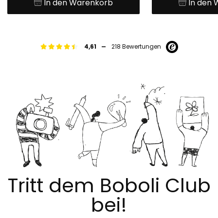
In den Warenkorb
In den
-
4,61
218 Bewertungen
Tritt dem Boboli Club
bei!