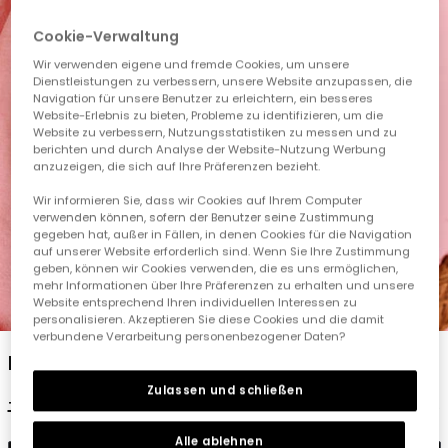
Cookie-Verwaltung
Wir verwenden eigene und fremde Cookies, um unsere
Dienstleistungen zu verbessern, unsere Website anzupassen, die
Navigation für unsere Benutzer zu erleichtern, ein besseres
Website-Erlebnis zu bieten, Probleme zu identifizieren, um die
Website zu verbessern, Nutzungsstatistiken zu messen und zu
berichten und durch Analyse der Website-Nutzung Werbung
anzuzeigen, die sich auf Ihre Präferenzen bezieht.
Wir informieren Sie, dass wir Cookies auf Ihrem Computer
verwenden können, sofern der Benutzer seine Zustimmung
gegeben hat, außer in Fällen, in denen Cookies für die Navigation
auf unserer Website erforderlich sind. Wenn Sie Ihre Zustimmung
geben, können wir Cookies verwenden, die es uns ermöglichen,
mehr Informationen über Ihre Präferenzen zu erhalten und unsere
Website entsprechend Ihren individuellen Interessen zu
1
2
3
4
5
personalisieren. Akzeptieren Sie diese Cookies und die damit
verbundene Verarbeitung personenbezogener Daten?
Mädchen-T-Shirt Baumwolle in Rosa
Zulassen und schließen
17,95 €
8,95 €
Alle ablehnen