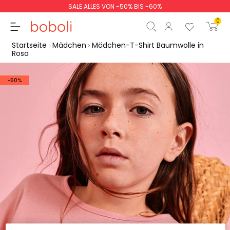
SALE ALLES VON -50% BIS -60%
0
Startseite
Mädchen
Mädchen-T-Shirt Baumwolle in
Rosa
-50%
Zwischensumme
0,00 €
Gesamtbetrag
0,00 €
weiter
Start der Bestellung