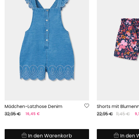
Mädchen-Latzhose Denim
Shorts mit Blumen
32,95 €
22,95 €
11,45 €
16,45 €
9,
In den Warenkorb
In den