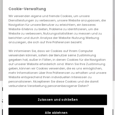
Cookie-Verwaltung
Wir verwenden eigene und fremde Cookies, um unsere
Dienstleistungen zu verbessern, unsere Website anzupassen, die
Navigation für unsere Benutzer zu erleichtern, ein besseres
Website-Erlebnis zu bieten, Probleme zu identifizieren, um die
Website zu verbessern, Nutzungsstatistiken zu messen und zu
berichten und durch Analyse der Website-Nutzung Werbung
anzuzeigen, die sich auf Ihre Präferenzen bezieht.
Wir informieren Sie, dass wir Cookies auf Ihrem Computer
verwenden können, sofern der Benutzer seine Zustimmung
gegeben hat, außer in Fällen, in denen Cookies für die Navigation
auf unserer Website erforderlich sind. Wenn Sie Ihre Zustimmung
geben, können wir Cookies verwenden, die es uns ermöglichen,
mehr Informationen über Ihre Präferenzen zu erhalten und unsere
1
2
3
4
5
Website entsprechend Ihren individuellen Interessen zu
personalisieren. Akzeptieren Sie diese Cookies und die damit
verbundene Verarbeitung personenbezogener Daten?
Kleid aus Karo-Popeline
Zulassen und schließen
35,95 €
17,95 €
14,35 €
Alle ablehnen
In den Warenkorb