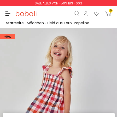
SALE ALLES VON -50% BIS -60%
0
Startseite
Mädchen
Kleid aus Karo-Popeline
-60%
Zwischensumme
0,00 €
Gesamtbetrag
0,00 €
weiter
Start der Bestellung