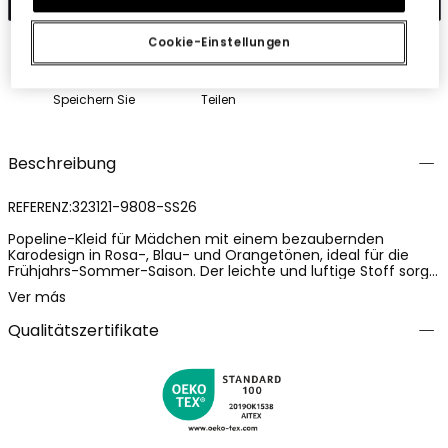
Cookie-Einstellungen
Speichern Sie
Teilen
Beschreibung
REFERENZ:323121-9808-SS26
Popeline-Kleid für Mädchen mit einem bezaubernden
Karodesign in Rosa-, Blau- und Orangetönen, ideal für die
Frühjahrs-Sommer-Saison. Der leichte und luftige Stoff sorgt
den ganzen Tag über für Komfort. Verstellbare Träger mit
Ver más
zarten Rüschen verleihen dem Outfit einen niedlichen Touch.
Erhältlich in Größen von 12 Monaten bis 14 Jahren. Vielseitiges
Qualitätszertifikate
Kleidungsstück, das sich leicht mit anderen Teilen zu einem
lässigen oder eleganteren Look kombinieren lässt.