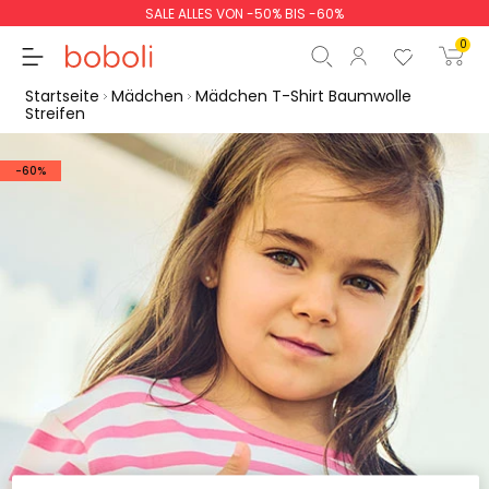
SALE ALLES VON -50% BIS -60%
0
Startseite
Mädchen
Mädchen T-Shirt Baumwolle
Streifen
-60%
Zwischensumme
0,00 €
Gesamtbetrag
0,00 €
weiter
Start der Bestellung