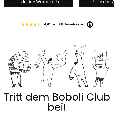
In den Warenkorb
In den
-
4,61
218 Bewertungen
Tritt dem Boboli Club
bei!