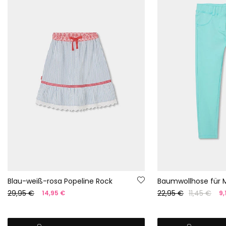
Blau-weiß-rosa Popeline Rock
29,95 €
22,95 €
11,45 €
14,95 €
9,