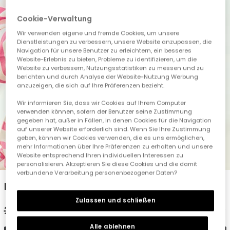
Cookie-Verwaltung
Wir verwenden eigene und fremde Cookies, um unsere
Dienstleistungen zu verbessern, unsere Website anzupassen, die
Navigation für unsere Benutzer zu erleichtern, ein besseres
Website-Erlebnis zu bieten, Probleme zu identifizieren, um die
Website zu verbessern, Nutzungsstatistiken zu messen und zu
berichten und durch Analyse der Website-Nutzung Werbung
anzuzeigen, die sich auf Ihre Präferenzen bezieht.
Wir informieren Sie, dass wir Cookies auf Ihrem Computer
verwenden können, sofern der Benutzer seine Zustimmung
gegeben hat, außer in Fällen, in denen Cookies für die Navigation
auf unserer Website erforderlich sind. Wenn Sie Ihre Zustimmung
geben, können wir Cookies verwenden, die es uns ermöglichen,
mehr Informationen über Ihre Präferenzen zu erhalten und unsere
Website entsprechend Ihren individuellen Interessen zu
1
2
3
4
5
6
personalisieren. Akzeptieren Sie diese Cookies und die damit
verbundene Verarbeitung personenbezogener Daten?
Mädchen T-Shirt Baumwolle Streifen
Zulassen und schließen
25,95 €
12,95 €
10,35 €
Alle ablehnen