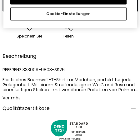
In den Warenkorb
Cookie-Einstellungen
Speichern Sie
Teilen
Beschreibung
REFERENZ:333009-9803-SS26
Elastisches Baumwoll-T-Shirt für Mädchen, perfekt für jede
Gelegenheit. Mit einem Streifendesign in Weiß und Rosa und
einer lustigen Stickerei mit wendbaren Pailletten von Palmen
in der Mitte. Die langen Ärmel und der Rundhalsausschnitt
Ver más
bieten Komfort an kühlen Tagen. Erhältlich in Größen von 12
Monaten bis 10 Jahren, lässt sich dieses Kleidungsstück leicht
Qualitätszertifikate
mit Hosen oder Röcken für einen lässigen und bequemen
Look kombinieren. Ideal, um einen Hauch von Farbe und Spaß
in die Garderobe der Kleinen zu bringen.