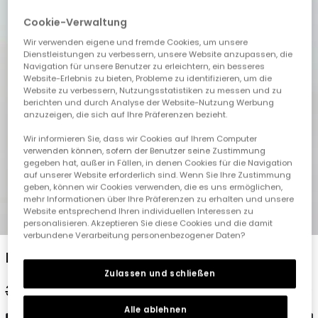
Cookie-Verwaltung
Wir verwenden eigene und fremde Cookies, um unsere
Dienstleistungen zu verbessern, unsere Website anzupassen, die
Navigation für unsere Benutzer zu erleichtern, ein besseres
Website-Erlebnis zu bieten, Probleme zu identifizieren, um die
Website zu verbessern, Nutzungsstatistiken zu messen und zu
berichten und durch Analyse der Website-Nutzung Werbung
anzuzeigen, die sich auf Ihre Präferenzen bezieht.
Wir informieren Sie, dass wir Cookies auf Ihrem Computer
verwenden können, sofern der Benutzer seine Zustimmung
gegeben hat, außer in Fällen, in denen Cookies für die Navigation
auf unserer Website erforderlich sind. Wenn Sie Ihre Zustimmung
geben, können wir Cookies verwenden, die es uns ermöglichen,
mehr Informationen über Ihre Präferenzen zu erhalten und unsere
Website entsprechend Ihren individuellen Interessen zu
1
2
3
4
5
personalisieren. Akzeptieren Sie diese Cookies und die damit
verbundene Verarbeitung personenbezogener Daten?
Bedruckter Baumwoll-Overall mit Blättern
Zulassen und schließen
35,95 €
17,95 €
Alle ablehnen