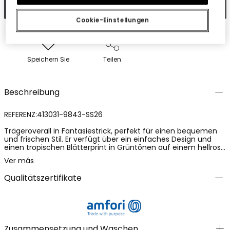
In den Warenkorb
Cookie-Einstellungen
Speichern Sie
Teilen
Beschreibung
REFERENZ:413031-9843-SS26
Trägeroverall in Fantasiestrick, perfekt für einen bequemen
und frischen Stil. Er verfügt über ein einfaches Design und
einen tropischen Blätterprint in Grüntönen auf einem hellrosa
Hintergrund. Die Träger sind dünn und haben denselben Print
Ver más
wie das Kleidungsstück und sind als Detail mit bunten Perlen
versehen. Die Größen sind von 2 bis 14 Jahren erhältlich. Eine
Qualitätszertifikate
sehr farbenfrohe und lustige Option für den
Kinderkleiderschrank.
Zusammensetzung und Waschen