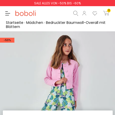
SALE ALLES VON -50% BIS -60%
0
Startseite
Mädchen
Bedruckter Baumwoll-Overall mit
Blättern
-50%
Zwischensumme
0,00 €
Gesamtbetrag
0,00 €
weiter
Start der Bestellung