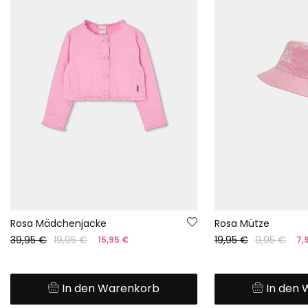
Rosa Mädchenjacke
Rosa Mütze
39,95 €
19,95 €
19,95 €
9,95 €
15,95 €
7,
In den Warenkorb
In den