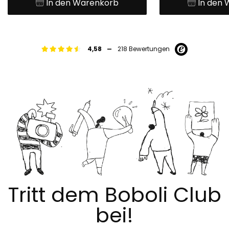
In den Warenkorb
In den
-
4,58
218 Bewertungen
Tritt dem Boboli Club
bei!