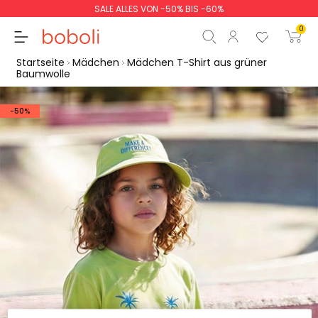
SALE ALLES VON -50% BIS -60%
0
Startseite
Mädchen
Mädchen T-Shirt aus grüner
Baumwolle
-50%
Zwischensumme
0,00 €
Gesamtbetrag
0,00 €
weiter
Start der Bestellung