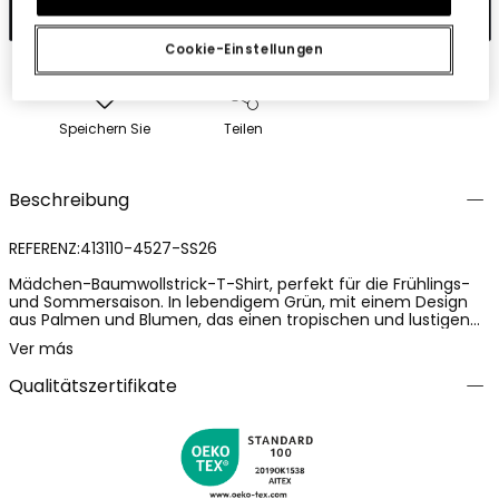
In den Warenkorb
Cookie-Einstellungen
Speichern Sie
Teilen
Beschreibung
REFERENZ:413110-4527-SS26
Mädchen-Baumwollstrick-T-Shirt, perfekt für die Frühlings-
und Sommersaison. In lebendigem Grün, mit einem Design
aus Palmen und Blumen, das einen tropischen und lustigen
Akzent setzt. Der Stoff ist weich und atmungsaktiv, ideal, um
Ver más
Ihre Kleine kühl zu halten. Erhältlich in Größen von 2 bis 14
Jahren, bietet es bei jedem Tragen Bequemlichkeit. Dank
Qualitätszertifikate
seines vielseitigen Stils lässt es sich leicht mit Shorts oder
Röcken kombinieren und ist ein unverzichtbares
Kleidungsstück für den Kinderkleiderschrank.