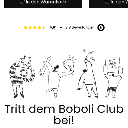
In den Warenkorb
In den
-
4,61
218 Bewertungen
Tritt dem Boboli Club
bei!