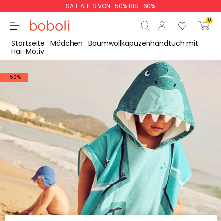
SALE ALLES VON -50% BIS -60%
0
Startseite
Mädchen
Baumwollkapuzenhandtuch mit
Hai-Motiv
-50%
Zwischensumme
0,00 €
Gesamtbetrag
0,00 €
weiter
Start der Bestellung