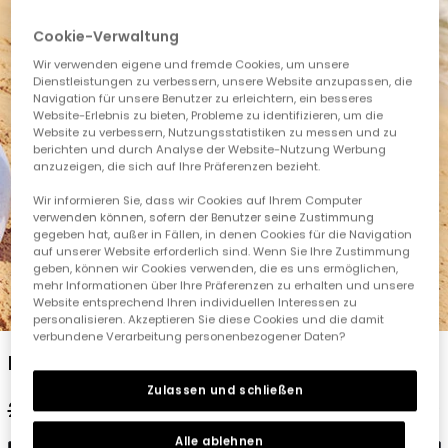
Cookie-Verwaltung
Wir verwenden eigene und fremde Cookies, um unsere
Dienstleistungen zu verbessern, unsere Website anzupassen, die
Navigation für unsere Benutzer zu erleichtern, ein besseres
Website-Erlebnis zu bieten, Probleme zu identifizieren, um die
Website zu verbessern, Nutzungsstatistiken zu messen und zu
berichten und durch Analyse der Website-Nutzung Werbung
anzuzeigen, die sich auf Ihre Präferenzen bezieht.
Wir informieren Sie, dass wir Cookies auf Ihrem Computer
verwenden können, sofern der Benutzer seine Zustimmung
gegeben hat, außer in Fällen, in denen Cookies für die Navigation
auf unserer Website erforderlich sind. Wenn Sie Ihre Zustimmung
geben, können wir Cookies verwenden, die es uns ermöglichen,
mehr Informationen über Ihre Präferenzen zu erhalten und unsere
Website entsprechend Ihren individuellen Interessen zu
1
2
3
4
5
6
personalisieren. Akzeptieren Sie diese Cookies und die damit
verbundene Verarbeitung personenbezogener Daten?
Baumwollkapuzenhandtuch mit Hai-Motiv
Zulassen und schließen
29,95 €
14,95 €
15,05 €
Alle ablehnen