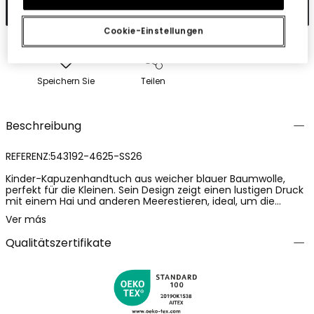
In den Warenkorb
Cookie-Einstellungen
Speichern Sie
Teilen
Beschreibung
REFERENZ:543192-4625-SS26
Kinder-Kapuzenhandtuch aus weicher blauer Baumwolle,
perfekt für die Kleinen. Sein Design zeigt einen lustigen Druck
mit einem Hai und anderen Meerestieren, ideal, um die
Aufmerksamkeit der Kinder zu erregen. Geeignet für
Ver más
Altersgruppen von 12 Monaten bis 10 Jahren, bietet es
Komfort und Funktionalität nach dem Bad oder am Strand.
Qualitätszertifikate
Die Kapuze hilft, den Kopf warm zu halten, während das
saugfähige Material schnelles Trocknen gewährleistet. Dieses
Handtuch ist eine praktische und unterhaltsame Wahl für
jede Wasseraktivität.