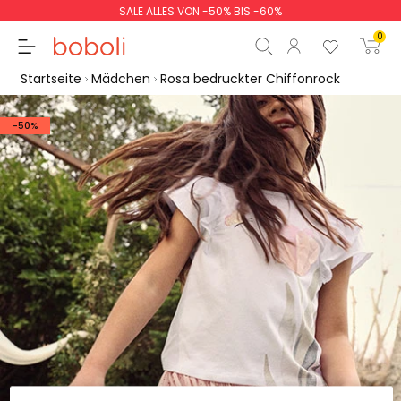
SALE ALLES VON -50% BIS -60%
0
Startseite
Mädchen
Rosa bedruckter Chiffonrock
-50%
Zwischensumme
0,00 €
Gesamtbetrag
0,00 €
weiter
Start der Bestellung