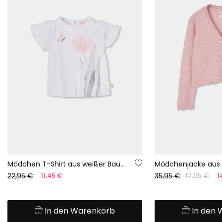
Mädchen T-Shirt aus weißer Baumwolle
22,95 €
35,95 €
17,95 €
11,45 €
1
In den Warenkorb
In den