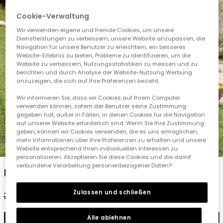
Cookie-Verwaltung
Wir verwenden eigene und fremde Cookies, um unsere
Dienstleistungen zu verbessern, unsere Website anzupassen, die
Navigation für unsere Benutzer zu erleichtern, ein besseres
Website-Erlebnis zu bieten, Probleme zu identifizieren, um die
Website zu verbessern, Nutzungsstatistiken zu messen und zu
berichten und durch Analyse der Website-Nutzung Werbung
anzuzeigen, die sich auf Ihre Präferenzen bezieht.
Wir informieren Sie, dass wir Cookies auf Ihrem Computer
verwenden können, sofern der Benutzer seine Zustimmung
gegeben hat, außer in Fällen, in denen Cookies für die Navigation
auf unserer Website erforderlich sind. Wenn Sie Ihre Zustimmung
geben, können wir Cookies verwenden, die es uns ermöglichen,
mehr Informationen über Ihre Präferenzen zu erhalten und unsere
1
2
3
4
5
Website entsprechend Ihren individuellen Interessen zu
personalisieren. Akzeptieren Sie diese Cookies und die damit
verbundene Verarbeitung personenbezogener Daten?
Rosa bedruckter Chiffonrock
Zulassen und schließen
35,95 €
17,95 €
Alle ablehnen
In den Warenkorb