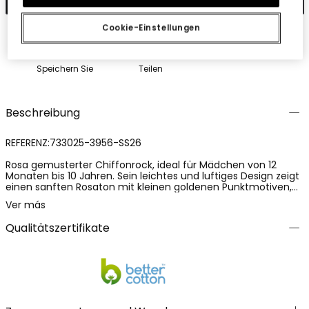
Cookie-Einstellungen
Speichern Sie
Teilen
Beschreibung
REFERENZ:733025-3956-SS26
Rosa gemusterter Chiffonrock, ideal für Mädchen von 12
Monaten bis 10 Jahren. Sein leichtes und luftiges Design zeigt
einen sanften Rosaton mit kleinen goldenen Punktmotiven,
perfekt für besondere Anlässe. Das Chiffonmaterial verleiht
Ver más
ihm einen eleganten Touch und fließende Bewegung,
während der elastische Bund für eine bequeme Passform
Qualitätszertifikate
sorgt. Eine subtile goldene Borte am Saum fügt einen
besonderen Akzent hinzu und macht ihn zu einem
besonderen Kleidungsstück, das sich gut mit Blusen und
Jacken kombinieren lässt.