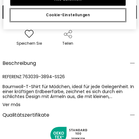
In den Warenkorb
Cookie-Einstellungen
Speichern Sie
Teilen
Beschreibung
REFERENZ:763039-3894-SS26
Baumwoll-T-Shirt für Mädchen, ideal für jede Gelegenheit. In
einer kräftigen Erdbeerfarbe, zeichnet es sich durch ein
schlichtes Design mit Ärmeln aus, die mit kleinen,
handgenähten Stoffblumen verziert sind. Der gerade Schnitt
Ver más
des T-Shirts sorgt für Komfort, während das
Baumwollmaterial Weichheit und Atmungsaktivität
Qualitätszertifikate
gewährleistet. Erhältlich in Größen von 2 bis 14 Jahren, passt
es sich dem Wachstum der Kleinen an. Perfekt zu
kombinieren mit Shorts oder Röcken, ist dieses T-Shirt ein
vielseitiges Kleidungsstück für die Frühlings- und
Sommersaison.