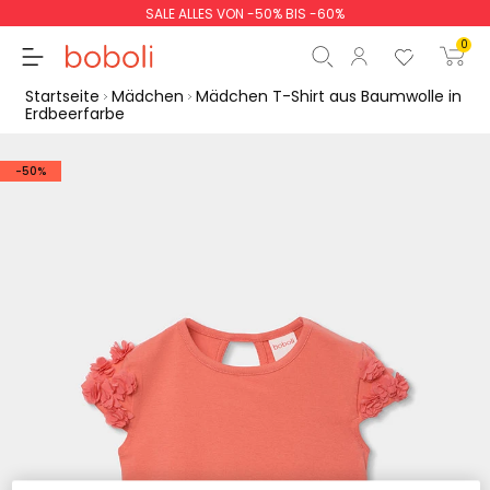
SALE ALLES VON -50% BIS -60%
0
Startseite
Mädchen
Mädchen T-Shirt aus Baumwolle in
Erdbeerfarbe
-50%
Zwischensumme
0,00 €
Gesamtbetrag
0,00 €
weiter
Start der Bestellung