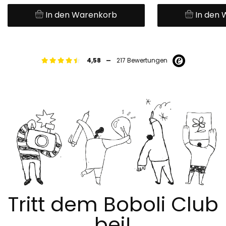
In den Warenkorb
In den
-
4,58
217 Bewertungen
Tritt dem Boboli Club
bei!