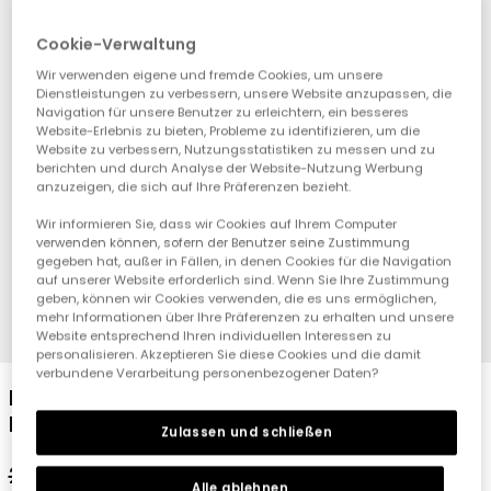
Cookie-Verwaltung
Wir verwenden eigene und fremde Cookies, um unsere
Dienstleistungen zu verbessern, unsere Website anzupassen, die
Navigation für unsere Benutzer zu erleichtern, ein besseres
Website-Erlebnis zu bieten, Probleme zu identifizieren, um die
Website zu verbessern, Nutzungsstatistiken zu messen und zu
berichten und durch Analyse der Website-Nutzung Werbung
anzuzeigen, die sich auf Ihre Präferenzen bezieht.
Wir informieren Sie, dass wir Cookies auf Ihrem Computer
verwenden können, sofern der Benutzer seine Zustimmung
gegeben hat, außer in Fällen, in denen Cookies für die Navigation
auf unserer Website erforderlich sind. Wenn Sie Ihre Zustimmung
geben, können wir Cookies verwenden, die es uns ermöglichen,
mehr Informationen über Ihre Präferenzen zu erhalten und unsere
1
2
3
4
Website entsprechend Ihren individuellen Interessen zu
personalisieren. Akzeptieren Sie diese Cookies und die damit
verbundene Verarbeitung personenbezogener Daten?
Mädchen T-Shirt aus Baumwolle in
Erdbeerfarbe
Zulassen und schließen
25,95 €
12,95 €
Alle ablehnen