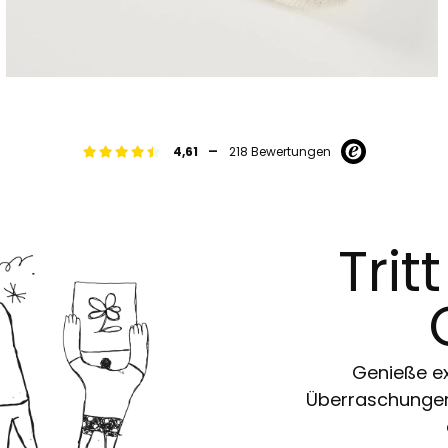
-
4,61
218 Bewertungen
Trit
Genieße ex
Überraschungen 