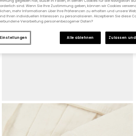
immung gegeben hat, außer in Fällen, in denen Cookies für die Navigation au
forderlich sind. Wenn Sie Ihre Zustimmung geben, können wir Cookies verwend
ichen, mehr Informationen über Ihre Präferenzen zu erhalten und unsere Web
nd Ihren individuellen Interessen zu personalisieren. Akzeptieren Sie diese 
verbundene Verarbeitung personenbezogener Daten?
Einstellungen
Alle ablehnen
Zulassen und