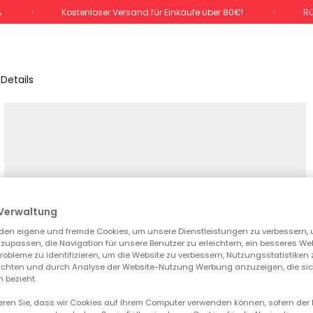
%
Kostenloser Versand für Einkäufe über 80€!
Rü
Details
Verwaltung
den eigene und fremde Cookies, um unsere Dienstleistungen zu verbessern, 
zupassen, die Navigation für unsere Benutzer zu erleichtern, ein besseres We
 Probleme zu identifizieren, um die Website zu verbessern, Nutzungsstatistike
ichten und durch Analyse der Website-Nutzung Werbung anzuzeigen, die sic
 bezieht.
ieren Sie, dass wir Cookies auf Ihrem Computer verwenden können, sofern der