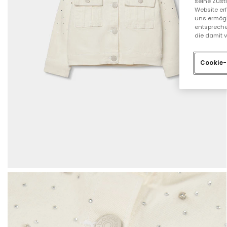
seine Zust
Website er
uns ermögl
entspreche
die damit 
Cookie-