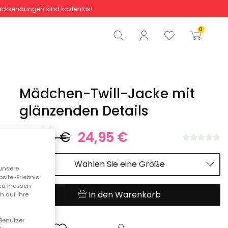
cksendungen sind kostenlos!
Gesamtbetrag
0,00 €
0
Start der Bestellung
Mädchen-Twill-Jacke mit
glänzenden Details
49,95 €
24,95 €
Wählen Sie eine Größe
unsere
bsite-Erlebnis
n zu messen
In den Warenkorb
h auf Ihre
 Benutzer