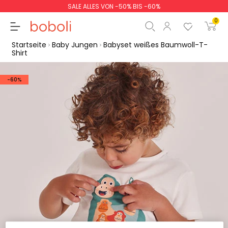
SALE ALLES VON -50% BIS -60%
0
Startseite
Baby Jungen
Babyset weißes Baumwoll-T-
Shirt
-60%
Zwischensumme
0,00 €
Gesamtbetrag
0,00 €
weiter
Start der Bestellung