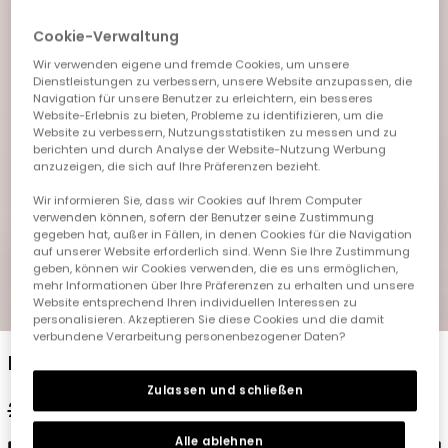
Cookie-Verwaltung
Wir verwenden eigene und fremde Cookies, um unsere
Dienstleistungen zu verbessern, unsere Website anzupassen, die
Navigation für unsere Benutzer zu erleichtern, ein besseres
Website-Erlebnis zu bieten, Probleme zu identifizieren, um die
Website zu verbessern, Nutzungsstatistiken zu messen und zu
berichten und durch Analyse der Website-Nutzung Werbung
anzuzeigen, die sich auf Ihre Präferenzen bezieht.
Wir informieren Sie, dass wir Cookies auf Ihrem Computer
verwenden können, sofern der Benutzer seine Zustimmung
gegeben hat, außer in Fällen, in denen Cookies für die Navigation
auf unserer Website erforderlich sind. Wenn Sie Ihre Zustimmung
geben, können wir Cookies verwenden, die es uns ermöglichen,
mehr Informationen über Ihre Präferenzen zu erhalten und unsere
Website entsprechend Ihren individuellen Interessen zu
1
2
3
4
5
6
7
8
personalisieren. Akzeptieren Sie diese Cookies und die damit
verbundene Verarbeitung personenbezogener Daten?
Babyset weißes Baumwoll-T-Shirt
Zulassen und schließen
29,95 €
14,95 €
11,95 €
Alle ablehnen