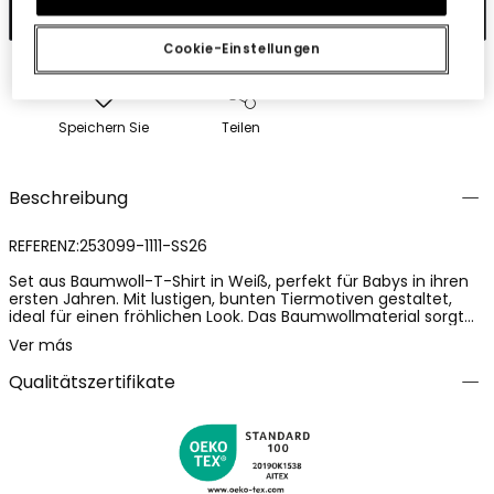
In den Warenkorb
Cookie-Einstellungen
Speichern Sie
Teilen
Beschreibung
REFERENZ:253099-1111-SS26
Set aus Baumwoll-T-Shirt in Weiß, perfekt für Babys in ihren
ersten Jahren. Mit lustigen, bunten Tiermotiven gestaltet,
ideal für einen fröhlichen Look. Das Baumwollmaterial sorgt
für Komfort und Weichheit und pflegt die zarte Haut des
Ver más
Babys. Erhältlich in Größen von 1 Monat bis 24 Monate, passt
es sich dem Wachstum des Kindes an. Seine vielseitigen
Qualitätszertifikate
Farben und das entzückende Design machen es zu einer
hervorragenden Wahl für den Alltag.