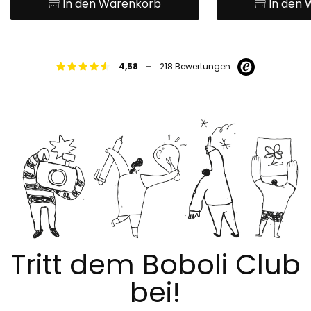
In den Warenkorb
In den
-
4,58
218 Bewertungen
Tritt dem Boboli Club
bei!