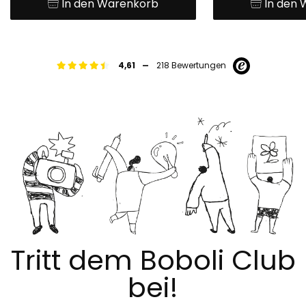
In den Warenkorb
In den
-
4,61
218 Bewertungen
Tritt dem Boboli Club
bei!