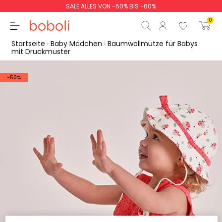
SALE ALLES VON -50% BIS -60%
0
Startseite
Baby Mädchen
Baumwollmütze für Babys
mit Druckmuster
-50%
Zwischensumme
0,00 €
Gesamtbetrag
0,00 €
weiter
Start der Bestellung