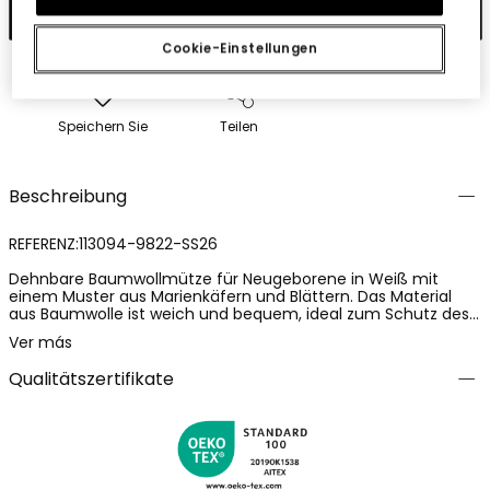
In den Warenkorb
Cookie-Einstellungen
Speichern Sie
Teilen
Beschreibung
REFERENZ:113094-9822-SS26
Dehnbare Baumwollmütze für Neugeborene in Weiß mit
einem Muster aus Marienkäfern und Blättern. Das Material
aus Baumwolle ist weich und bequem, ideal zum Schutz des
Babykopfes. Entworfen für das Alter von 1 Monat bis 24
Ver más
Monate, erhältlich in den Größen von XXS/42 bis M/50. Das
Design beinhaltet ein verstellbares Band, das für eine
Qualitätszertifikate
perfekte Passform sorgt.