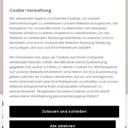
Cookie-Verwaltung
Wir verwenden eigene und fremde Cookies, um unsere
Dienstleistungen zu verbessern, unsere Website anzupassen, die
Navigation für unsere Benutzer zu erleichtern, ein besseres
Website-Erlebnis zu bieten, Probleme zu identifizieren, um die
Website zu verbessern, Nutzungsstatistiken zu messen und zu
berichten und durch Analyse der Website-Nutzung Werbung
anzuzeigen, die sich auf Ihre Präferenzen bezieht.
Wir informieren Sie, dass wir Cookies auf Ihrem Computer
verwenden können, sofern der Benutzer seine Zustimmung
gegeben hat, außer in Fällen, in denen Cookies für die Navigation
auf unserer Website erforderlich sind. Wenn Sie Ihre Zustimmung
geben, können wir Cookies verwenden, die es uns ermöglichen,
mehr Informationen über Ihre Präferenzen zu erhalten und unsere
Website entsprechend Ihren individuellen Interessen zu
1
2
3
4
personalisieren. Akzeptieren Sie diese Cookies und die damit
verbundene Verarbeitung personenbezogener Daten?
Baumwollmütze für Babys mit Druckmuster
Zulassen und schließen
15,95 €
7,95 €
Alle ablehnen