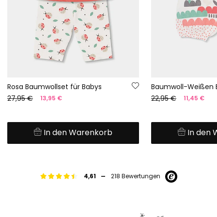
Rosa Baumwollset für Babys
27,95 €
22,95 €
13,95 €
11,45 €
In den Warenkorb
In den
-
4,61
218 Bewertungen