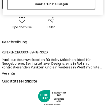
In den Warenkorb
Cookie-Einstellungen
Speichern Sie
Teilen
Beschreibung
REFERENZ:193003-3948-SS26
Pack aus Baumwollsocken für Baby Mädchen, ideal für
Neugeborene. Beinhaltet zwei Designs: eins in Rot mit
kontrastierenden Punkten und ein weiteres in Weiß mit roten
Akzenten und einem Marienkäfer-Muster. Das
Ver más
Baumwollgewebe sorgt für Weichheit und Komfort für die
empfindliche Haut des Babys. Verfügbar in den Größen: 16/18,
Qualitätszertifikate
19/21 und 22/24. Perfekte Socken, um die Füße des Babys
warm zu halten und eine entzückende Option, um jedem
Winteroutfit einen Farbakzent zu verleihen.