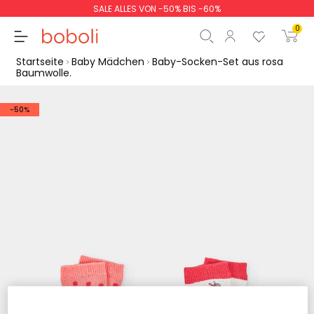
SALE ALLES VON -50% BIS -60%
0
Startseite
Baby Mädchen
Baby-Socken-Set aus rosa
Baumwolle.
-50%
Zwischensumme
0,00 €
Gesamtbetrag
0,00 €
weiter
Start der Bestellung