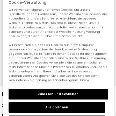
Cookie-Verwaltung
Wir verwenden eigene und fremde Cookies, um unsere
Dienstleistungen zu verbessern, unsere Website anzupassen, die
Navigation für unsere Benutzer zu erleichtern, ein besseres
Website-Erlebnis zu bieten, Probleme zu identifizieren, um die
Website zu verbessern, Nutzungsstatistiken zu messen und zu
berichten und durch Analyse der Website-Nutzung Werbung
anzuzeigen, die sich auf Ihre Präferenzen bezieht.
Wir informieren Sie, dass wir Cookies auf Ihrem Computer
verwenden können, sofern der Benutzer seine Zustimmung
gegeben hat, außer in Fällen, in denen Cookies für die Navigation
auf unserer Website erforderlich sind. Wenn Sie Ihre Zustimmung
geben, können wir Cookies verwenden, die es uns ermöglichen,
mehr Informationen über Ihre Präferenzen zu erhalten und unsere
Website entsprechend Ihren individuellen Interessen zu
personalisieren. Akzeptieren Sie diese Cookies und die damit
1
2
3
verbundene Verarbeitung personenbezogener Daten?
Baby-Socken-Set aus rosa Baumwolle.
Zulassen und schließen
12,95 €
6,45 €
Alle ablehnen