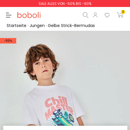
SALE ALLES VON -50% BIS -60%
0
Startseite
Jungen
Gelbe Strick-Bermudas
-50%
Zwischensumme
0,00 €
Gesamtbetrag
0,00 €
weiter
Start der Bestellung