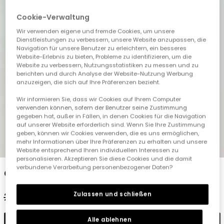
Cookie-Verwaltung
Wir verwenden eigene und fremde Cookies, um unsere
Dienstleistungen zu verbessern, unsere Website anzupassen, die
Navigation für unsere Benutzer zu erleichtern, ein besseres
Website-Erlebnis zu bieten, Probleme zu identifizieren, um die
Website zu verbessern, Nutzungsstatistiken zu messen und zu
berichten und durch Analyse der Website-Nutzung Werbung
anzuzeigen, die sich auf Ihre Präferenzen bezieht.
Wir informieren Sie, dass wir Cookies auf Ihrem Computer
verwenden können, sofern der Benutzer seine Zustimmung
gegeben hat, außer in Fällen, in denen Cookies für die Navigation
auf unserer Website erforderlich sind. Wenn Sie Ihre Zustimmung
geben, können wir Cookies verwenden, die es uns ermöglichen,
mehr Informationen über Ihre Präferenzen zu erhalten und unsere
1
2
3
4
5
Website entsprechend Ihren individuellen Interessen zu
personalisieren. Akzeptieren Sie diese Cookies und die damit
verbundene Verarbeitung personenbezogener Daten?
Gelbe Strick-Bermudas
Zulassen und schließen
27,95 €
13,95 €
Alle ablehnen
In den Warenkorb