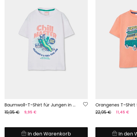
Baumwoll-T-Shirt für Jungen in Weiß mit Aufdruck
19,95 €
22,95 €
9,95 €
11,45 €
In den Warenkorb
In den