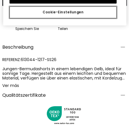
Cookie-Einstellungen
Speichern Sie
Teilen
Beschreibung
REFERENZ:613044-1217-SS26
Jungen-Bermudashorts in einem lebendigen Gelb, ideal für
sonnige Tage. Hergestellt aus einem leichten und bequemen
Material, verfügen sie über einen elastischen, mit Kordelzug
verstellbaren Bund für eine perfekte Passform. Praktisch für
Ver más
Spiel und tägliche Bewegung. Erhältlich in Größen von 2 bis 14
Jahren, lassen sie sich leicht mit neutralfarbigen T-Shirts für
Qualitätszertifikate
einen sommerlichen und lässigen Look kombinieren. Ihr
funktionales Design macht sie für jede Gelegenheit geeignet.