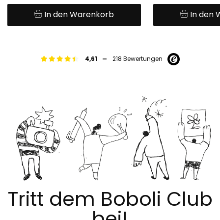
In den Warenkorb
In den
-
4,61
218 Bewertungen
Tritt dem Boboli Club
bei!