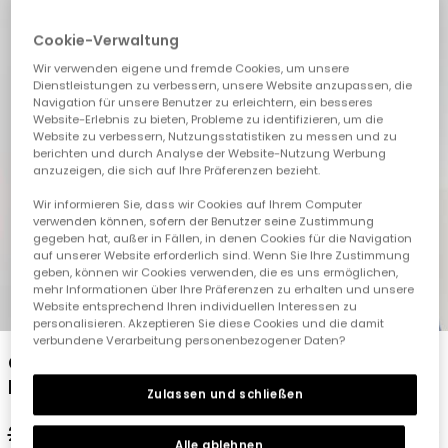
Cookie-Verwaltung
Wir verwenden eigene und fremde Cookies, um unsere
Dienstleistungen zu verbessern, unsere Website anzupassen, die
Navigation für unsere Benutzer zu erleichtern, ein besseres
Website-Erlebnis zu bieten, Probleme zu identifizieren, um die
Website zu verbessern, Nutzungsstatistiken zu messen und zu
berichten und durch Analyse der Website-Nutzung Werbung
anzuzeigen, die sich auf Ihre Präferenzen bezieht.
Wir informieren Sie, dass wir Cookies auf Ihrem Computer
verwenden können, sofern der Benutzer seine Zustimmung
gegeben hat, außer in Fällen, in denen Cookies für die Navigation
auf unserer Website erforderlich sind. Wenn Sie Ihre Zustimmung
geben, können wir Cookies verwenden, die es uns ermöglichen,
mehr Informationen über Ihre Präferenzen zu erhalten und unsere
1
2
3
4
5
Website entsprechend Ihren individuellen Interessen zu
personalisieren. Akzeptieren Sie diese Cookies und die damit
verbundene Verarbeitung personenbezogener Daten?
Orangenes T-Shirt für Jungen mit
Druckmuster
Zulassen und schließen
22,95 €
11,45 €
Alle ablehnen