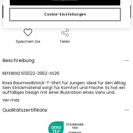
In den Warenkorb
Cookie-Einstellungen
Speichern Sie
Teilen
Beschreibung
REFERENZ:613022-3952-SS26
Rosa Baumwollstrick-T-Shirt für Jungen, ideal für den Alltag.
Sein Strickmaterial sorgt für Komfort und Frische. Es hat ein
auffälliges Design mit einer Illustration eines Vans und
farbenfrohen Texten auf der Vorderseite, die ihm eine lustige
Ver más
Note verleihen. Rundhalsausschnitt und kurze Ärmel, perfekt
für warmes Wetter. Erhältlich in den Größen von 2 bis 14
Qualitätszertifikate
Jahren, ist es ein vielseitiges Kleidungsstück, das gut mit
Shorts oder Jeans kombiniert werden kann, ideal für einen
lässigen und entspannten Stil.