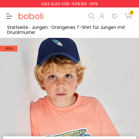
SALE ALLES VON -50% BIS -60%
0
Startseite
Jungen
Orangenes T-Shirt für Jungen mit
Druckmuster
-50%
Zwischensumme
0,00 €
Gesamtbetrag
0,00 €
weiter
Start der Bestellung