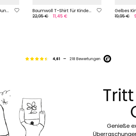
Orangenes T-Shirt für Jungen mit Druckmuster
Baumwoll T-Shirt für Kinder in Grün.
22,95 €
11,45 €
19,95 €
-
4,61
218 Bewertungen
Trit
Genieße ex
Überraschungen 