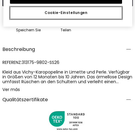
Cookie-Einstellungen
Speichern Sie
Teilen
Beschreibung
REFERENZ:313175-9802-SS26
Kleid aus Vichy-Karopopeline in Limette und Perle. Verfügbar
in Größen von 12 Monaten bis 10 Jahren. Das ärmellose Design
umfasst Rüschen an den Schultern und verleiht einen
charmanten und frischen Akzent. Mit Knöpfen an der
Ver más
Vorderseite für einfaches Anziehen, perfekt für warme Tage.
Das Karomuster verleiht einen klassischen und vielseitigen
Qualitätszertifikate
Stil, ideal für verschiedene Anlässe. Das Popelinematerial
bietet Frische und Komfort, sodass sich Ihre Kleine jederzeit
wohlfühlt.