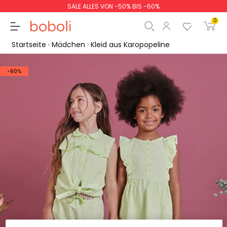
SALE ALLES VON -50% BIS -60%
0
Startseite
Mädchen
Kleid aus Karopopeline
-60%
Zwischensumme
0,00 €
Gesamtbetrag
0,00 €
weiter
Start der Bestellung