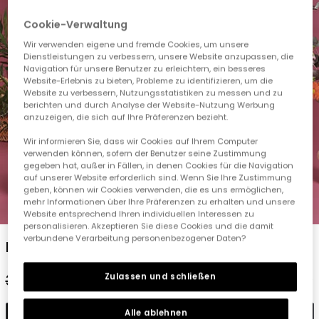
Cookie-Verwaltung
Wir verwenden eigene und fremde Cookies, um unsere
Dienstleistungen zu verbessern, unsere Website anzupassen, die
Navigation für unsere Benutzer zu erleichtern, ein besseres
Website-Erlebnis zu bieten, Probleme zu identifizieren, um die
Website zu verbessern, Nutzungsstatistiken zu messen und zu
berichten und durch Analyse der Website-Nutzung Werbung
anzuzeigen, die sich auf Ihre Präferenzen bezieht.
Wir informieren Sie, dass wir Cookies auf Ihrem Computer
verwenden können, sofern der Benutzer seine Zustimmung
gegeben hat, außer in Fällen, in denen Cookies für die Navigation
auf unserer Website erforderlich sind. Wenn Sie Ihre Zustimmung
geben, können wir Cookies verwenden, die es uns ermöglichen,
mehr Informationen über Ihre Präferenzen zu erhalten und unsere
1
2
3
4
5
Website entsprechend Ihren individuellen Interessen zu
personalisieren. Akzeptieren Sie diese Cookies und die damit
verbundene Verarbeitung personenbezogener Daten?
Kleid aus Karopopeline
Zulassen und schließen
35,95 €
17,95 €
14,35 €
Alle ablehnen
In den Warenkorb