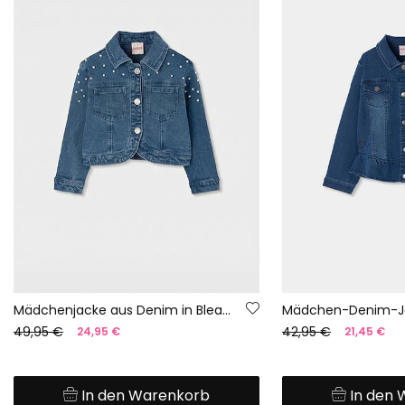
Mädchenjacke aus Denim in Bleach-Farbe mit kleinen Schleifen.
Mädchen-Denim-J
49,95 €
42,95 €
24,95 €
21,45 €
In den Warenkorb
In den