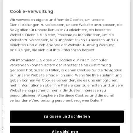
Cookie-Verwaltung
Wir verwenden eigene und fremde Cookies, um unsere
Dienstleistungen zu verbessern, unsere Website anzupassen, die
Navigation für unsere Benutzer zu erleichtern, ein besseres
Website-Erlebnis zu bieten, Probleme zu identifizieren, um die
Website zu verbessern, Nutzungsstatistiken zu messen und zu
berichten und durch Analyse der Website-Nutzung Werbung
anzuzeigen, die sich auf Ihre Präferenzen bezieht.
Wir informieren Sie, dass wir Cookies auf Ihrem Computer
verwenden können, sofern der Benutzer seine Zustimmung
gegeben hat, außer in Fällen, in denen Cookies für die Navigation
auf unserer Website erforderlich sind. Wenn Sie Ihre Zustimmung
geben, können wir Cookies verwenden, die es uns ermöglichen,
mehr Informationen über Ihre Präferenzen zu erhalten und unsere
Website entsprechend Ihren individuellen Interessen zu
1
2
3
4
personalisieren. Akzeptieren Sie diese Cookies und die damit
verbundene Verarbeitung personenbezogener Daten?
Mädchen T-Shirt aus weißem
Baumwolljersey
Zulassen und schließen
17,95 €
8,95 €
Alle ablehnen