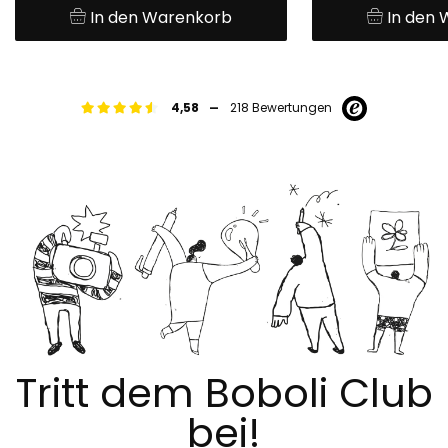
In den Warenkorb
In den
-
4,58
218 Bewertungen
Tritt dem Boboli Club
bei!