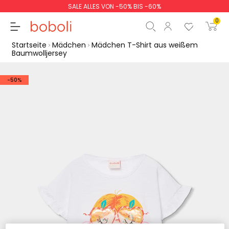
SALE ALLES VON -50% BIS -60%
0
Startseite
Mädchen
Mädchen T-Shirt aus weißem
Baumwolljersey
-50%
Zwischensumme
0,00 €
Gesamtbetrag
0,00 €
weiter
Start der Bestellung