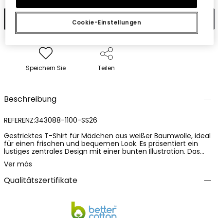
In den Warenkorb
Cookie-Einstellungen
Speichern Sie
Teilen
Beschreibung
REFERENZ:343088-1100-SS26
Gestricktes T-Shirt für Mädchen aus weißer Baumwolle, ideal
für einen frischen und bequemen Look. Es präsentiert ein
lustiges zentrales Design mit einer bunten Illustration. Das
Baumwollmaterial sorgt für Weichheit und Atmungsaktivität,
Ver más
perfekt für den täglichen Gebrauch. Erhältlich in Größen von
18 Monaten bis 14 Jahren, passt es sich verschiedenen
Qualitätszertifikate
Wachstumsphasen an. Mit einem Rundhalsausschnitt und
kurzen Ärmeln mit Volants bietet es einen lässigen und
vielseitigen Stil. Perfekt, um mit Jeans oder Röcken kombiniert
zu werden, und verleiht der Garderobe der Kleinen einen
fröhlichen Touch.