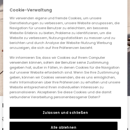
Cookie-Verwaltung
Wir verwenden eigene und fremde Cookies, um unsere
Dienstleistungen zu verbessern, unsere Website anzupassen, die
Navigation für unsere Benutzer zu erleichtern, ein besseres
Website-Erlebnis zu bieten, Probleme zu identifizieren, um die
Website zu verbessern, Nutzungsstatistiken zu messen und zu
berichten und durch Analyse der Website-Nutzung Werbung
anzuzeigen, die sich auf Ihre Präferenzen bezieht.
Wir informieren Sie, dass wir Cookies auf Ihrem Computer
verwenden können, sofern der Benutzer seine Zustimmung
gegeben hat, außer in Fällen, in denen Cookies für die Navigation
auf unserer Website erforderlich sind. Wenn Sie Ihre Zustimmung
geben, können wir Cookies verwenden, die es uns ermöglichen,
mehr Informationen über Ihre Präferenzen zu erhalten und unsere
Website entsprechend Ihren individuellen Interessen zu
1
2
3
4
5
personalisieren. Akzeptieren Sie diese Cookies und die damit
verbundene Verarbeitung personenbezogener Daten?
Mädchen T-Shirt aus weißer Baumwolle
Zulassen und schließen
22,95 €
11,45 €
Alle ablehnen