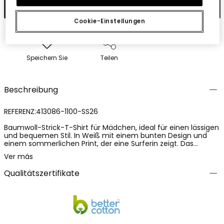
In den Warenkorb
Cookie-Einstellungen
Speichern Sie
Teilen
Beschreibung
REFERENZ:413086-1100-SS26
Baumwoll-Strick-T-Shirt für Mädchen, ideal für einen lässigen
und bequemen Stil. In Weiß mit einem bunten Design und
einem sommerlichen Print, der eine Surferin zeigt. Das
Strickmaterial bietet Weichheit und Flexibilität, perfekt für
Ver más
den täglichen Gebrauch. Erhältlich in Größen von 2 bis 14
Jahren, ist es ein vielseitiges Kleidungsstück, das sich leicht
Qualitätszertifikate
mit Jeans oder Shorts kombinieren lässt und der Garderobe
einen frischen und fröhlichen Touch verleiht.