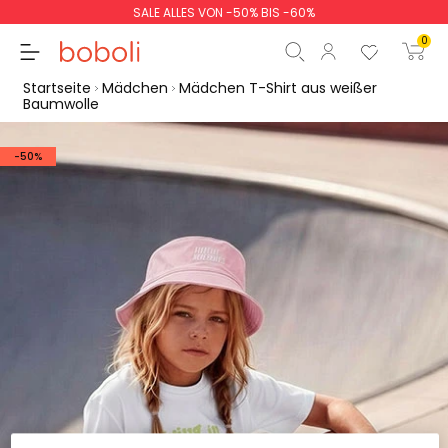
SALE ALLES VON -50% BIS -60%
0
Startseite
Mädchen
Mädchen T-Shirt aus weißer
Baumwolle
-50%
Zwischensumme
0,00 €
Gesamtbetrag
0,00 €
weiter
Start der Bestellung