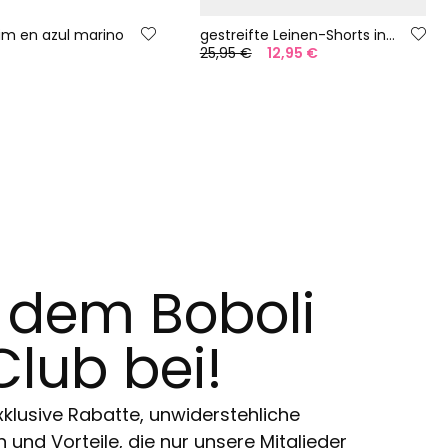
im en azul marino
gestreifte Leinen-Shorts in Weiß und Gelb
25,95 €
12,95 €
t dem Boboli
Club bei!
klusive Rabatte, unwiderstehliche
und Vorteile, die nur unsere Mitglieder