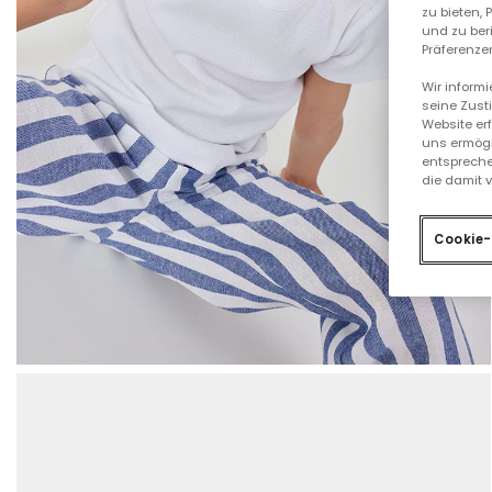
zu bieten,
und zu ber
Präferenzen
Wir inform
seine Zust
Website er
uns ermögl
entspreche
die damit 
Cookie-