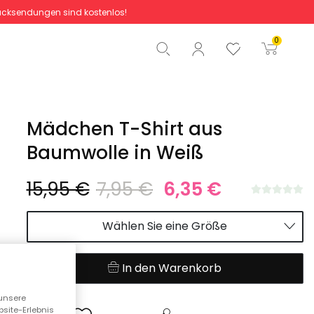
cksendungen sind kostenlos!
Gesamtbetrag
0,00 €
0
Start der Bestellung
Mädchen T-Shirt aus
Baumwolle in Weiß
15,95 €
7,95 €
6,35 €
Wählen Sie eine Größe
In den Warenkorb
unsere
bsite-Erlebnis