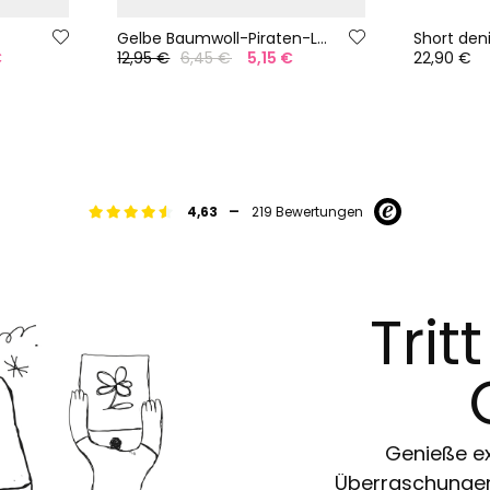
Gelbe Baumwoll-Piraten-Leggings
Short den
€
12,95 €
6,45 €
5,15 €
22,90 €
-
4,63
219 Bewertungen
Trit
Genieße ex
Überraschungen 