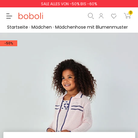
SALE ALLES VON -50% BIS -60%
0
Startseite
Mädchen
Mädchenhose mit Blumenmuster
-50%
Zwischensumme
0,00 €
Gesamtbetrag
0,00 €
weiter
Start der Bestellung