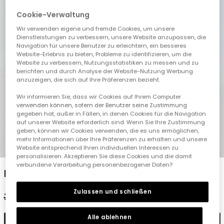
Cookie-Verwaltung
Wir verwenden eigene und fremde Cookies, um unsere
Dienstleistungen zu verbessern, unsere Website anzupassen, die
Navigation für unsere Benutzer zu erleichtern, ein besseres
Website-Erlebnis zu bieten, Probleme zu identifizieren, um die
Website zu verbessern, Nutzungsstatistiken zu messen und zu
berichten und durch Analyse der Website-Nutzung Werbung
anzuzeigen, die sich auf Ihre Präferenzen bezieht.
Wir informieren Sie, dass wir Cookies auf Ihrem Computer
verwenden können, sofern der Benutzer seine Zustimmung
gegeben hat, außer in Fällen, in denen Cookies für die Navigation
auf unserer Website erforderlich sind. Wenn Sie Ihre Zustimmung
geben, können wir Cookies verwenden, die es uns ermöglichen,
mehr Informationen über Ihre Präferenzen zu erhalten und unsere
1
2
3
4
5
Website entsprechend Ihren individuellen Interessen zu
personalisieren. Akzeptieren Sie diese Cookies und die damit
verbundene Verarbeitung personenbezogener Daten?
Mädchenhose mit Blumenmuster
Zulassen und schließen
32,95 €
16,45 €
Alle ablehnen
In den Warenkorb