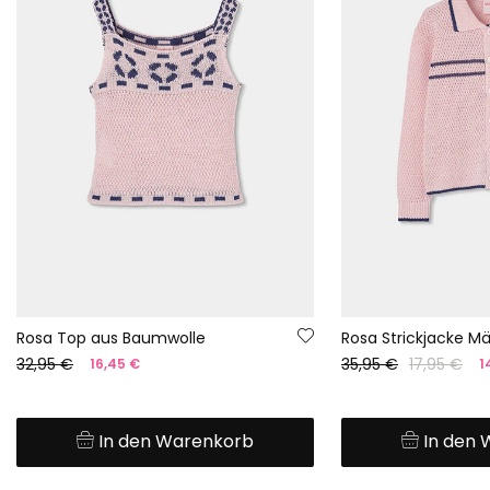
Rosa Top aus Baumwolle
Rosa Strickjacke 
32,95 €
35,95 €
17,95 €
16,45 €
1
In den Warenkorb
In den