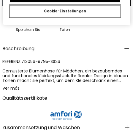
Cookie-Einstellungen
Speichern Sie
Teilen
Beschreibung
REFERENZ:713056-9795-SS26
Gemusterte Blumenhose für Mädchen, ein bezauberndes
und funktionales Kleidungsstück. Ihr florales Design in blauen
Tönen macht sie perfekt, um dem Kleiderschrank einen
Hauch von Natur zu verleihen. Aus weichem Material
Ver más
gefertigt, bietet sie Komfort für den täglichen Gebrauch.
Erhältlich in Größen von 12 Monaten bis 10 Jahren, passt sie
Qualitätszertifikate
sich dem Wachstum des Mädchens an. Der verstellbare Bund
mit Schleife erhöht ihre Praktikabilität. Kombinieren Sie sie mit
einem einfarbigen T-Shirt für einen ausgeglichenen und
vielseitigen Look. Ideal für jede Saison, ist sie eine stilvolle und
bequeme Wahl für die Kleinen.
Zusammensetzung und Waschen