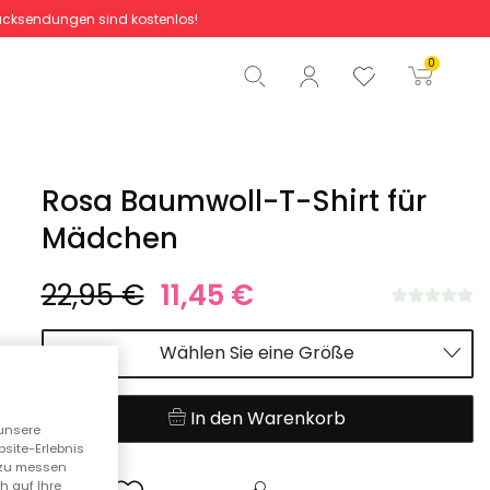
cksendungen sind kostenlos!
Gesamtbetrag
0,00 €
0
Start der Bestellung
Rosa Baumwoll-T-Shirt für
Mädchen
22,95 €
11,45 €
Wählen Sie eine Größe
In den Warenkorb
unsere
bsite-Erlebnis
n zu messen
h auf Ihre