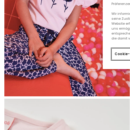
Präferenzen
Wir inform
seine Zust
Website er
uns ermögl
entspreche
die damit 
Cookie-