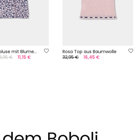
Mädchenbluse mit Blumenmuster
Rosa Top aus Baumwolle
3,95 €
11,15 €
32,95 €
16,45 €
t dem Boboli