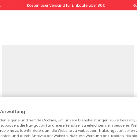
%
Kostenloser Versand für Einkäufe über 80€!
Rü
Verwaltung
den eigene und fremde Cookies, um unsere Dienstleistungen zu verbessern, 
zupassen, die Navigation für unsere Benutzer zu erleichtern, ein besseres We
 Probleme zu identifizieren, um die Website zu verbessern, Nutzungsstatistike
ichten und durch Analyse der Website-Nutzung Werbung anzuzeigen, die sic