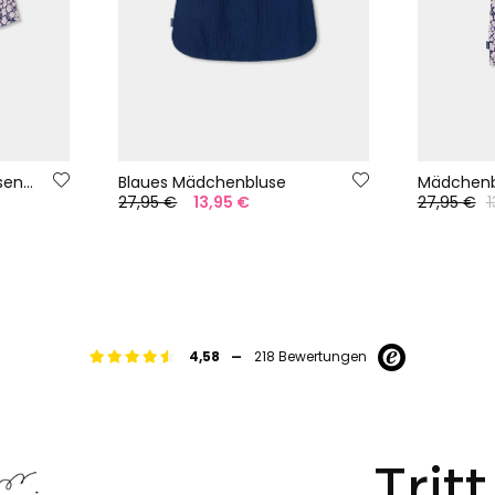
Blumengemusterte Hosenrock
Blaues Mädchenbluse
27,95 €
13,95 €
27,95 €
1
-
4,58
218 Bewertungen
Trit