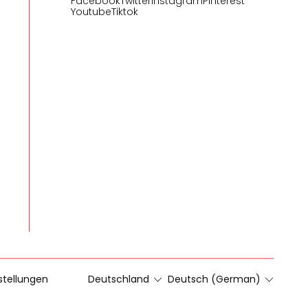
Facebook
Twitter
Instagram
Pinterest
Youtube
Tiktok
stellungen
Deutschland
Deutsch (German)